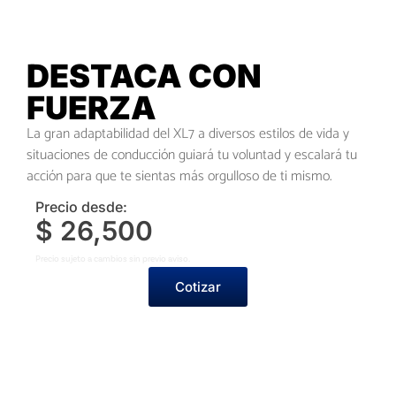
DESTACA CON
FUERZA
La gran adaptabilidad del XL7 a diversos estilos de vida y
situaciones de conducción guiará tu voluntad y escalará tu
acción para que te sientas más orgulloso de ti mismo.
Precio desde:
$ 26,500
Precio sujeto a cambios sin previo aviso.
Cotizar