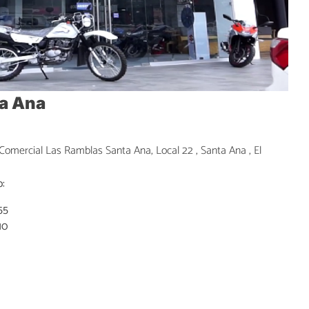
a Ana
omercial Las Ramblas Santa Ana, Local 22 , Santa Ana , El
:
55
10