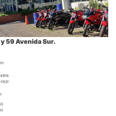
 y 59 Avenida Sur.
11
-4304
-0531
:
55
10